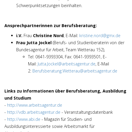
Schwerpunktsetzungen beinhalten.
Ansprechpartnerinnen zur Berufsberatung:
i.V.
Frau
Christine
Nord
, E-Mail:
kristine.nord@gmx.de
Frau Jutta Jockel
(Berufs- und Studienberaterin von der
Bundesagentur für Arbeit, Team Wetterau 152),
Tel: 0641-9393304, Fax: 0641-9393501, E-
Mail:
Jutta.Jockel@arbeitsagentur.de
, E-Mail
2:
Berufsberatung.Wetterau@arbeitsagentur.de
Links zu
Informationen über Berufsberatung, Ausbildung
und Studium
-
http://www.arbeitsagentur.de
-
http://vdb.arbeitsagentur.de
- Veranstaltungsdatenbank
-
http://www.abi.de
- Magazin für Studien- und
Ausbildungsinteressierte sowie Arbeitsmarkt für