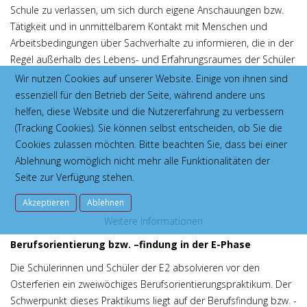
Schule zu verlassen, um sich durch eigene Anschauungen bzw.
Tätigkeit und in unmittelbarem Kontakt mit Menschen und
Arbeitsbedingungen über Sachverhalte zu informieren, die in der
Regel außerhalb des Lebens- und Erfahrungsraumes der Schüler
und der Schule liegen. Das Praktikum soll die Schülerinnen und
Wir nutzen Cookies auf unserer Website. Einige von ihnen sind
Schüler befähigen, die heutige Arbeitswelt zu erleben und kritisch
essenziell für den Betrieb der Seite, während andere uns
zu reflektieren. Dies geschieht u.a. durch den Praktikumsbericht,
helfen, diese Website und die Nutzererfahrung zu verbessern
in dem die Schülerinnen und Schüler die gemachten Erfahrungen
(Tracking Cookies). Sie können selbst entscheiden, ob Sie die
eingehend analysieren.
Cookies zulassen möchten. Bitte beachten Sie, dass bei einer
Ablehnung womöglich nicht mehr alle Funktionalitäten der
Bereits in der 8. Klasse werden die Eltern der Schülerinnen und
Seite zur Verfügung stehen.
Schüler der zukünftigen Klassen 9 auf Elternabenden über Ziele,
Organisation und Auswertung des Praktikums informiert.
Akzeptieren
Ablehnen
Weitere Informationen
Berufsorientierung bzw. –findung in der E-Phase
Die Schülerinnen und Schüler der E2 absolvieren vor den
Osterferien ein zweiwöchiges Berufsorientierungspraktikum. Der
Schwerpunkt dieses Praktikums liegt auf der Berufsfindung bzw. -