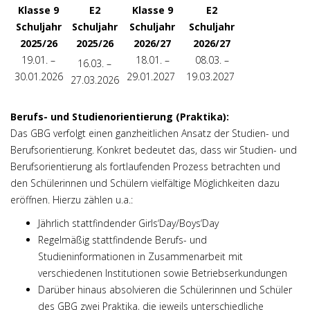
Klasse 9
E2
Klasse 9
E2
Schuljahr
Schuljahr
Schuljahr
Schuljahr
2025/26
2025/26
2026/27
2026/27
19.01. –
18.01. –
08.03. –
16.03. –
30.01.2026
29.01.2027
19.03.2027
27.03.2026
Berufs- und Studienorientierung (Praktika):
Das GBG verfolgt einen ganzheitlichen Ansatz der Studien- und
Berufsorientierung. Konkret bedeutet das, dass wir Studien- und
Berufsorientierung als fortlaufenden Prozess betrachten und
den Schülerinnen und Schülern vielfältige Möglichkeiten dazu
eröffnen. Hierzu zählen u.a.:
Jährlich stattfindender Girls‘Day/Boys‘Day
Regelmäßig stattfindende Berufs- und
Studieninformationen in Zusammenarbeit mit
verschiedenen Institutionen sowie Betriebserkundungen
Darüber hinaus absolvieren die Schülerinnen und Schüler
des GBG zwei Praktika, die jeweils unterschiedliche