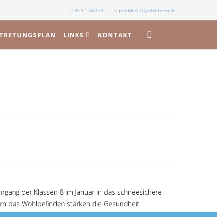
06101-542570
poststelle5171@schule.hessen.de
RTRETUNGSPLAN
LINKS
KONTAKT
rgang der Klassen 8 im Januar in das schneesichere
igern das Wohlbefinden stärken die Gesundheit.