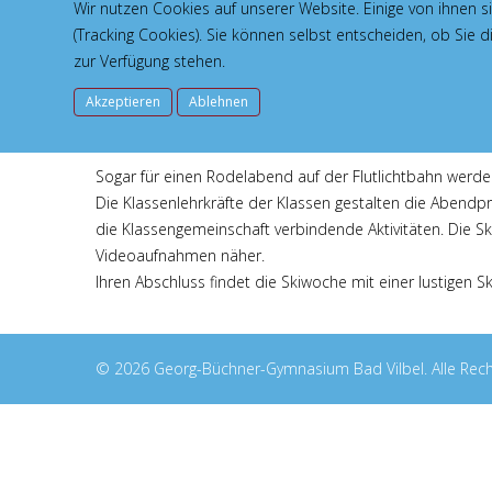
Die gepflegten Unterkünfte für unsere Schülerinnen und 
Wir nutzen Cookies auf unserer Website. Einige von ihnen s
füllen die Energiespeicher wieder auf. Das Mittagessen
(Tracking Cookies). Sie können selbst entscheiden, ob Sie 
Sportlehrer unseres Gymnasiums und für Skilauf ausgebil
zur Verfügung stehen.
Fortgeschrittene verbessern ihre Fertigkeiten. Alle we
Akzeptieren
Ablehnen
FIS – Regeln. Die theoretische Ausbildung unterweist 
Eigenes Sportgerät anzuschaffen ist nicht nötig. Es kann
Sogar für einen Rodelabend auf der Flutlichtbahn werden 
Die Klassenlehrkräfte der Klassen gestalten die Abendp
die Klassengemeinschaft verbindende Aktivitäten. Die Sk
Videoaufnahmen näher.
Ihren Abschluss findet die Skiwoche mit einer lustigen S
© 2026 Georg-Büchner-Gymnasium Bad Vilbel. Alle Rech