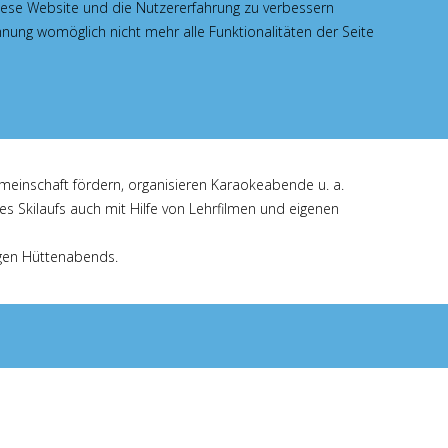
liche Wohl der ganztägig skilaufenden Jugendlichen und
 diese Website und die Nutzererfahrung zu verbessern
srunde in einem Bergrestaurant verzehrt. Die
hnung womöglich nicht mehr alle Funktionalitäten der Seite
e in Kleingruppen. Anfänger erlernen das Skilaufen,
nd erlernen die für Sporttreiben im Schnee so wichtigen
meinschaft fördern, organisieren Karaokeabende u. a.
s Skilaufs auch mit Hilfe von Lehrfilmen und eigenen
ftigen Hüttenabends.