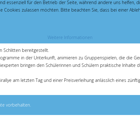
Schüler sind Familienbetriebe mit Vollpension. Sie sorgen für das leib
ind essenziell für den Betrieb der Seite, während andere uns helfen,
 wird als Lunchpaket mit auf die Pisten genommen und in großer Mittag
die Cookies zulassen möchten. Bitte beachten Sie, dass bei einer Able
dete Lehramtsstudenten betreuen die leistungsdifferenzierten Skikurs
rden auch zum richtigen Umgang mit Gefahren im Hochgebirge geschult u
auch in Maßnahmen zu einem umweltverträglichen Tourismus.
Weitere Informationen
 alles vor Ort kostengünstig ausgeliehen werden.
Schlitten bereitgestellt.
rogramme in der Unterkunft, animieren zu Gruppenspielen, die die Ge
iexperten bringen den Schülerinnen und Schülern praktische Inhalte de
kirallye am letzten Tag und einer Preisverleihung anlässlich eines zün
te vorbehalten.