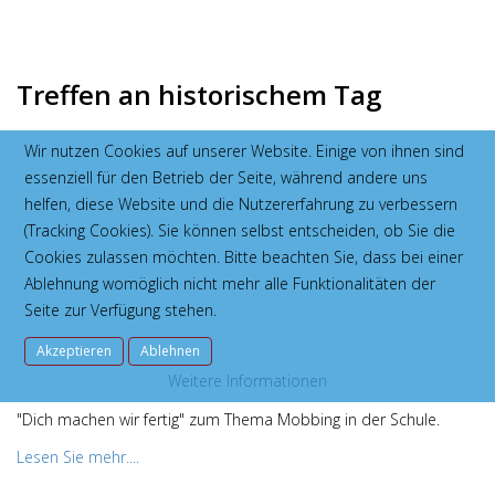
Treffen an historischem Tag
Wir nutzen Cookies auf unserer Website. Einige von ihnen sind
Bürgermeister Dr. Thomas Stöhr empfängt Schüler aus Bad
essenziell für den Betrieb der Seite, während andere uns
Vilbel und Moulins.
helfen, diese Website und die Nutzererfahrung zu verbessern
Lesen Sie mehr....
(Tracking Cookies). Sie können selbst entscheiden, ob Sie die
Cookies zulassen möchten. Bitte beachten Sie, dass bei einer
Ablehnung womöglich nicht mehr alle Funktionalitäten der
Seite zur Verfügung stehen.
Gehänselt und schikaniert
Akzeptieren
Ablehnen
Weitere Informationen
Das Frankfurter "TheatereMotion" zeigt GBG-Schülern das Stück
"Dich machen wir fertig" zum Thema Mobbing in der Schule.
Lesen Sie mehr....