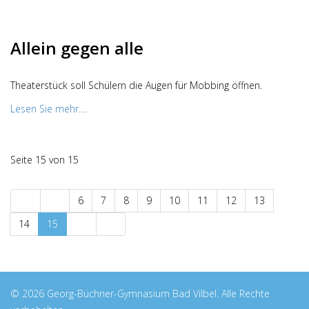
Allein gegen alle
Theaterstück soll Schülern die Augen für Mobbing öffnen.
Lesen Sie mehr....
Seite 15 von 15
6
7
8
9
10
11
12
13
14
15
© 2026 Georg-Büchner-Gymnasium Bad Vilbel. Alle Rechte