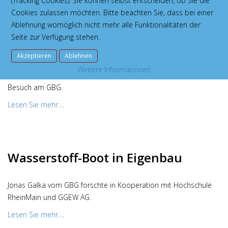
(Tracking Cookies). Sie können selbst entscheiden, ob Sie die
Cookies zulassen möchten. Bitte beachten Sie, dass bei einer
Ablehnung womöglich nicht mehr alle Funktionalitäten der
Seite zur Verfügung stehen.
Überraschende Quarkspeise
Akzeptieren
Ablehnen
Weitere Informationen
Austauschschüler aus Moulins machen neue Erfahrungen beim
Besuch am GBG.
Lesen Sie mehr....
Wasserstoff-Boot in Eigenbau
Jonas Galka vom GBG forschte in Kooperation mit Hochschule
RheinMain und GGEW AG.
Lesen Sie mehr....