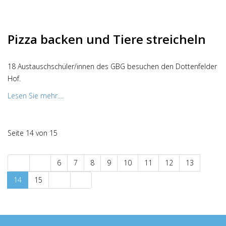
Pizza backen und Tiere streicheln
18 Austauschschüler/innen des GBG besuchen den Dottenfelder
Hof.
Lesen Sie mehr....
Seite 14 von 15
6
7
8
9
10
11
12
13
14
15