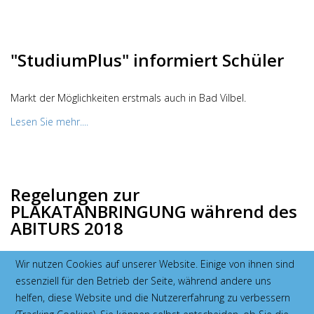
"StudiumPlus" informiert Schüler
Markt der Möglichkeiten erstmals auch in Bad Vilbel.
Lesen Sie mehr....
Regelungen zur
PLAKATANBRINGUNG während des
ABITURS 2018
Wir nutzen Cookies auf unserer Website. Einige von ihnen sind
Damit auf den begrenzten Flächen unserer Schule auch genug
essenziell für den Betrieb der Seite, während andere uns
Platz für alle vorhanden ist, gelten folgende Regelungen.
helfen, diese Website und die Nutzererfahrung zu verbessern
Lesen Sie mehr....