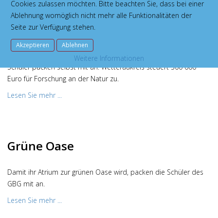
Cookies zulassen möchten. Bitte beachten Sie, dass bei einer
Ablehnung womöglich nicht mehr alle Funktionalitäten der
Am Büchner-Gymnasium wird`s
Seite zur Verfügung stehen.
grün
Akzeptieren
Ablehnen
Weitere Informationen
Schüler packen selbst mit an: Wetteraukreis steuert 300 000
Euro für Forschung an der Natur zu.
Lesen Sie mehr ...
Grüne Oase
Damit ihr Atrium zur grünen Oase wird, packen die Schüler des
GBG mit an.
Lesen Sie mehr ...