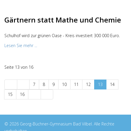
Gärtnern statt Mathe und Chemie
Schulhof wird zur grünen Oase - Kreis investiert 300 000 Euro.
Lesen Sie mehr ...
Seite 13 von 16
7
8
9
10
11
12
13
14
15
16
© 2026 Georg-Büchner-Gymnasium Bad Vilbel. Alle Rechte
vorbehalten.