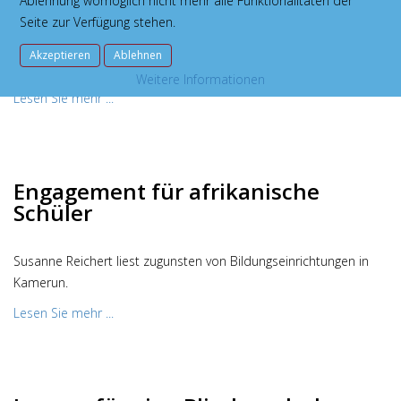
Ablehnung womöglich nicht mehr alle Funktionalitäten der
Seite zur Verfügung stehen.
Autorin Susanne Reichert und Bäppi La Belle lesen gemeinsam
Akzeptieren
Ablehnen
am GBG..
Weitere Informationen
Lesen Sie mehr ...
Engagement für afrikanische
Schüler
Susanne Reichert liest zugunsten von Bildungseinrichtungen in
Kamerun.
Lesen Sie mehr ...