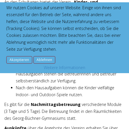
An den Schultagen bietet der Verein
„Kinder- und
Wir nutzen Cookies auf unserer Website. Einige von ihnen sind
Schülerbetreuung am GBG Bad Vilbel e.V.“
nach dem
essenziell für den Betrieb der Seite, während andere uns
Unterricht und bis 16 Uhr eine kostenpflichtige
helfen, diese Website und die Nutzererfahrung zu verbessern
Nachmittagsbetreuung an. Dieses Betreuungsangebot ist
(Tracking Cookies). Sie können selbst entscheiden, ob Sie die
vornehmlich für Schülerinnen und Schüler der 5. und 6. Klassen
Cookies zulassen möchten. Bitte beachten Sie, dass bei einer
gedacht.
Ablehnung womöglich nicht mehr alle Funktionalitäten der
Um 13 Uhr gehen die Betreuerinnen mit den Kindern zum
Seite zur Verfügung stehen.
gemeinsamen Mittagessen in die Mensa.
Akzeptieren
Danach besteht ab 14 Uhr die Möglichkeit die
Ablehnen
Hausaufgaben zu machen. Bei Fragen zu den
Weitere Informationen
Hausaufgaben stehen die Betreuerinnen und Betreuer
selbstverständlich zur Verfügung.
Nach den Hausaufgaben können die Kinder vielfältige
Indoor- und Outdoor-Spiele nutzen.
Es gibt für die
Nachmittagsbetreuung
verschiedene Module
(3 Tage und 5 Tage). Die Betreuung findet in den Räumlichkeiten
des Georg-Büchner-Gymnasiums statt.
Auskünfte
über die Angebote des Vereins erhalten Sie über