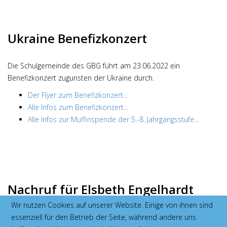
Ukraine Benefizkonzert
Die Schulgemeinde des GBG führt am 23.06.2022 ein
Benefizkonzert zugunsten der Ukraine durch.
Der Flyer zum Benefizkonzert...
Alle Infos zum Benefizkonzert...
Alle Infos zur Muffinspende der 5.-8. Jahrgangsstufe...
Nachruf für Elsbeth Engelhardt
Wir nutzen Cookies auf unserer Website. Einige von ihnen sind
Tief bewegt und in großer Trauer nimmt die Schulgemeinde des
essenziell für den Betrieb der Seite, während andere uns