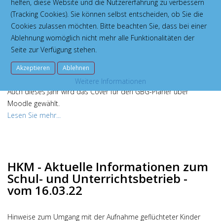
GBG Abschied von Elsbeth Engelhardt.
helfen, diese Website und die Nutzererfahrung zu verbessern
Lesen Sie mehr...
(Tracking Cookies). Sie können selbst entscheiden, ob Sie die
Cookies zulassen möchten. Bitte beachten Sie, dass bei einer
Ablehnung womöglich nicht mehr alle Funktionalitäten der
Seite zur Verfügung stehen.
GBG Cover-Wahl
Akzeptieren
Ablehnen
Weitere Informationen
Auch dieses Jahr wird das Cover für den GBG-Planer über
Moodle gewählt.
Lesen Sie mehr...
HKM - Aktuelle Informationen zum
Schul- und Unterrichtsbetrieb -
vom 16.03.22
Hinweise zum Umgang mit der Aufnahme geflüchteter Kinder