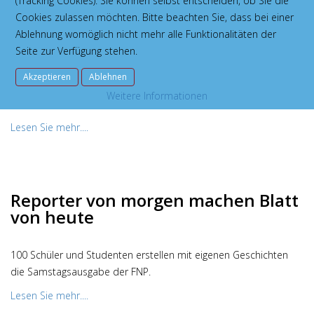
(Tracking Cookies). Sie können selbst entscheiden, ob Sie die
Cookies zulassen möchten. Bitte beachten Sie, dass bei einer
Schulbeginn: besser früh oder
Ablehnung womöglich nicht mehr alle Funktionalitäten der
spät?
Seite zur Verfügung stehen.
Akzeptieren
Ablehnen
Die Junge-Zeitung-Autorinnen Lâle Avci und Jasmin Feridani über
Weitere Informationen
die Vor- und Nachteile des frühen Schulbeginns.
Lesen Sie mehr....
Reporter von morgen machen Blatt
von heute
100 Schüler und Studenten erstellen mit eigenen Geschichten
die Samstagsausgabe der FNP.
Lesen Sie mehr....