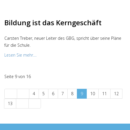
Bildung ist das Kerngeschäft
Carsten Treber, neuer Leiter des GBG, spricht über seine Pläne
für die Schule.
Lesen Sie mehr....
Seite 9 von 16
4
5
6
7
8
9
10
11
12
13