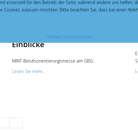
ind essenziell für den Betrieb der Seite, während andere uns helfen,
die Cookies zulassen möchten. Bitte beachten Sie, dass bei einer Able
Spannende Mischung und
Weitere Informationen
Einblicke
E
MINT-Berufsorientierungsmesse am GBG.
S
Lesen Sie mehr...
L