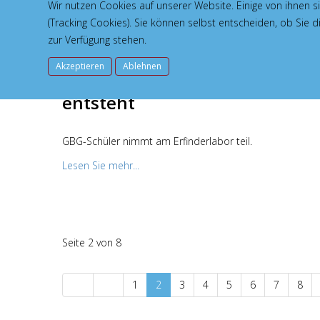
Wir nutzen Cookies auf unserer Website. Einige von ihnen s
(Tracking Cookies). Sie können selbst entscheiden, ob Sie 
zur Verfügung stehen.
Akzeptieren
Ablehnen
Wo aus Neugier Zukunft
entsteht
GBG-Schüler nimmt am Erfinderlabor teil.
Lesen Sie mehr...
Seite 2 von 8
1
2
3
4
5
6
7
8