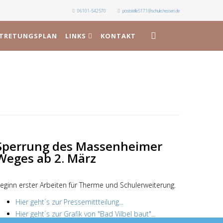
06101-542570
poststelle5171@schule.hessen.de
RTRETUNGSPLAN
LINKS
KONTAKT
Sperrung des Massenheimer
Weges ab 2. März
eginn erster Arbeiten für Therme und Schulerweiterung.
Hier geht´s zur Pressemittteilung...
Hier geht´s zur Grafik von "Bad Vilbel baut"...