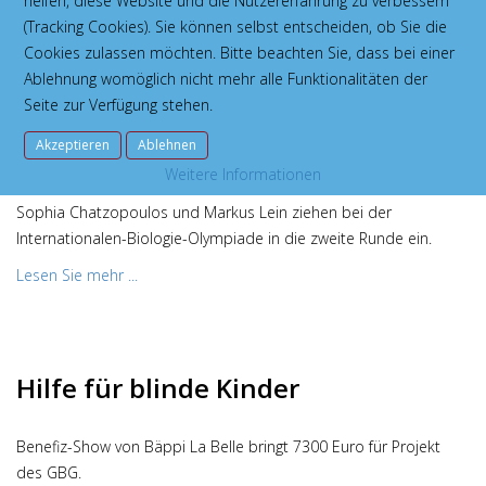
helfen, diese Website und die Nutzererfahrung zu verbessern
Naturwissenschaften.
(Tracking Cookies). Sie können selbst entscheiden, ob Sie die
Lesen Sie mehr ...
Cookies zulassen möchten. Bitte beachten Sie, dass bei einer
Ablehnung womöglich nicht mehr alle Funktionalitäten der
Seite zur Verfügung stehen.
IBO 2017-2018
Akzeptieren
Ablehnen
Weitere Informationen
Sophia Chatzopoulos und Markus Lein ziehen bei der
Internationalen-Biologie-Olympiade in die zweite Runde ein.
Lesen Sie mehr ...
Hilfe für blinde Kinder
Benefiz-Show von Bäppi La Belle bringt 7300 Euro für Projekt
des GBG.