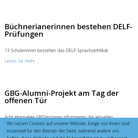
Büchnerianerinnen bestehen DELF-
Prüfungen
13 Schülerinnen bestehen das DELF-Sprachzertifikat.
Lesen Sie mehr ...
GBG-Alumni-Projekt am Tag der
offenen Tür
Acht ehemalige GBGler/innen informieren die aktuellen
Wir nutzen Cookies auf unserer Website. Einige von ihnen sind
Schüler/innen der Oberstufe über ihre Studiengänge und
essenziell für den Betrieb der Seite, während andere uns
Ausbildungen in den Bereichen Medizin und